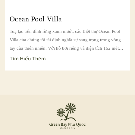
Ocean Pool Villa
Toạ lạc trên đỉnh rừng xanh mướt, các Biệt thự Ocean Pool
Villa của chúng tôi tái định nghĩa sự sang trọng trong vòng
tay của thiên nhiên. Với hồ bơi riêng và diện tích 162 mét
vuông, những biệt thự này chính là thiên đường cho các du
Tìm Hiểu Thêm
khách yêu thiên nhiên.
Được bài trí với phong cách mộc mạc tinh tế và nội thất thủ
công độc đáo, mỗi biệt thự mang đến sự kết hợp hoàn hảo
giữa không gian thoải mái và phong cách sống thời thượng.