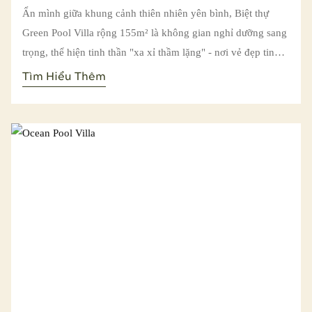
Ẩn mình giữa khung cảnh thiên nhiên yên bình, Biệt thự
Green Pool Villa rộng 155m² là không gian nghỉ dưỡng sang
trọng, thể hiện tinh thần "xa xỉ thầm lặng" - nơi vẻ đẹp tinh
tế được thể hiện trong từng chi tiết và thiên nhiên trở thành
Tìm Hiểu Thêm
tâm điểm của trải nghiệm. Được thiết kế dành cho những du
khách tìm kiếm sự bình yên sang trọng, mỗi biệt thự sở hữu
hồ bơi riêng rộng 32m² hướng ra khu vườn xanh mướt, mang
đến không gian nghỉ dưỡng riêng tư giữa âm thanh và sắc
màu của thiên nhiên.