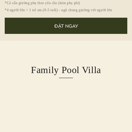
*Có sẵn giường phụ theo yêu cầu (kèm phụ phí)
*4 người lớn + 1 trẻ em (0-5 tuổi) - ngủ chung giường với người lớn
ĐẶT NGAY
Family Pool Villa