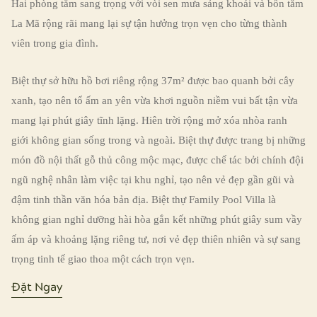
Hai phòng tắm sang trọng với vòi sen mưa sảng khoái và bồn tắm
La Mã rộng rãi mang lại sự tận hưởng trọn vẹn cho từng thành
viên trong gia đình.
Biệt thự sở hữu hồ bơi riêng rộng 37m² được bao quanh bởi cây
xanh, tạo nên tổ ấm an yên vừa khơi nguồn niềm vui bất tận vừa
mang lại phút giây tĩnh lặng. Hiên trời rộng mở xóa nhòa ranh
giới không gian sống trong và ngoài. Biệt thự được trang bị những
món đồ nội thất gỗ thủ công mộc mạc, được chế tác bởi chính đội
ngũ nghệ nhân làm việc tại khu nghỉ, tạo nên vẻ đẹp gần gũi và
đậm tinh thần văn hóa bản địa. Biệt thự Family Pool Villa là
không gian nghỉ dưỡng hài hòa gắn kết những phút giây sum vầy
ấm áp và khoảng lặng riêng tư, nơi vẻ đẹp thiên nhiên và sự sang
trọng tinh tế giao thoa một cách trọn vẹn.
Đặt Ngay