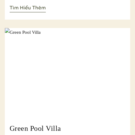
nhiệt đới rầm rì. Biệt thự Green Villa được thiết kế theo
Tìm Hiểu Thêm
phong cách sang trọng nhưng vẫn rất đỗi mộc mạc, lấy cảm
hứng từ kiến trúc ngôi nhà xưa của người Việt. Biệt thự được
trang trí bằng các sản phẩm nội thất thủ công, đây chính là
hình ảnh thu nhỏ của thiên đường lý tưởng cho những du
khách đam mê thiên nhiên.
Green Pool Villa