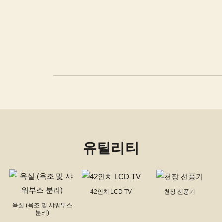
유틸리티
42인치 LCD TV
천장 선풍기
욕실 (욕조 및 샤워부스
분리)