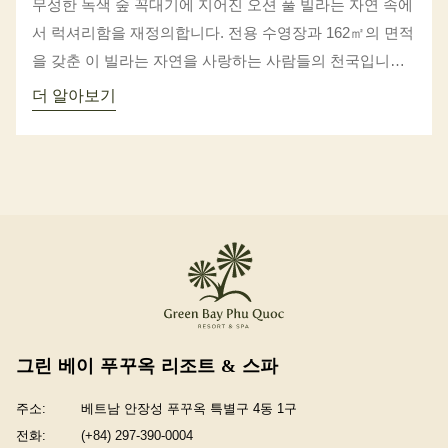
무성한 녹색 숲 꼭대기에 지어진 오션 풀 빌라는 자연 속에
서 럭셔리함을 재정의합니다. 전용 수영장과 162㎡의 면적
을 갖춘 이 빌라는 자연을 사랑하는 사람들의 천국입니다.
독특하게 손으로 만든 가구와 세련되고 소박한 스타일로
더 알아보기
장식된 각 빌라는 편안함과 시그니처 스타일의 완벽한 조
합을 제공합니다
그린 베이 푸꾸옥 리조트 & 스파
주소:
베트남 안장성 푸꾸옥 특별구 4동 1구
전화:
(+84) 297-390-0004